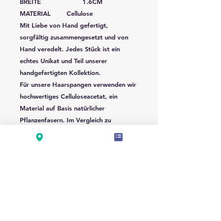
BREITE 1.6CM
MATERIAL Cellulose
Mit Liebe von Hand gefertigt,
sorgfältig zusammengesetzt und von
Hand veredelt. Jedes Stück ist ein
echtes Unikat und Teil unserer
handgefertigten Kollektion.
Für unsere Haarspangen verwenden wir
hochwertiges Celluloseacetat, ein
Material auf Basis natürlicher
Pflanzenfasern. Im Vergleich zu
herkömmlichen Kunststoff-Haarspangen
ist Celluloseacetat besonders langlebig,
formstabil und angenehm leicht. Die
Farben wirken brillanter, die Oberfläche
fühlt sich glatter und hochwertiger an
und behält ihren Glanz über lange Zeit.
Wir setzen auf Qualität statt
Wegwerfprodukte: Durch sorgfältige