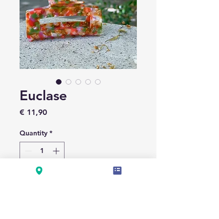
Euclase
Price
€ 11,90
Quantity
*
Add to Cart
LÄNGE 10CM