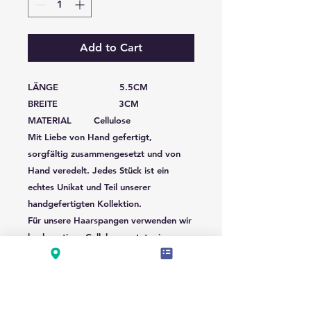
Add to Cart
LÄNGE 5.5CM
BREITE 3CM
MATERIAL Cellulose
Mit Liebe von Hand gefertigt,
sorgfältig zusammengesetzt und von
Hand veredelt. Jedes Stück ist ein
echtes Unikat und Teil unserer
handgefertigten Kollektion.
Für unsere Haarspangen verwenden wir
hochwertiges Celluloseacetat, ein
Material auf Basis natürlicher
Pflanzenfasern. Im Vergleich zu
herkömmlichen Kunststoff-Haarspangen
ist Celluloseacetat besonders langlebig,