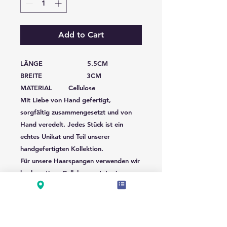
Add to Cart
LÄNGE 5.5CM
BREITE 3CM
MATERIAL Cellulose
Mit Liebe von Hand gefertigt,
sorgfältig zusammengesetzt und von
Hand veredelt. Jedes Stück ist ein
echtes Unikat und Teil unserer
handgefertigten Kollektion.
Für unsere Haarspangen verwenden wir
hochwertiges Celluloseacetat, ein
Material auf Basis natürlicher
Pflanzenfasern. Im Vergleich zu
herkömmlichen Kunststoff-Haarspangen
ist Celluloseacetat besonders langlebig,