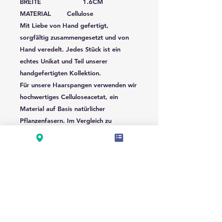
BREITE 1.6CM
MATERIAL Cellulose
Mit Liebe von Hand gefertigt,
sorgfältig zusammengesetzt und von
Hand veredelt. Jedes Stück ist ein
echtes Unikat und Teil unserer
handgefertigten Kollektion.
Für unsere Haarspangen verwenden wir
hochwertiges Celluloseacetat, ein
Material auf Basis natürlicher
Pflanzenfasern. Im Vergleich zu
herkömmlichen Kunststoff-Haarspangen
ist Celluloseacetat besonders langlebig,
formstabil und angenehm leicht. Die
Farben wirken brillanter, die Oberfläche
fühlt sich glatter und hochwertiger an
und behält ihren Glanz über lange Zeit.
Wir setzen auf Qualität statt
Wegwerfprodukte: Durch sorgfältige